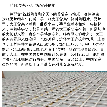
呼和浩特运动地板安装措施
并配文“祝我的爹和全天下的爹父亲节快乐，身体健康！
这张照片很有年代感，是一张大王父亲年轻时的照片。照片
里，大王父亲光着脚，曲腿坐在，手里拿着本和笔，头抬起
来，冲着镜头笑，颇具喜感。尽管大王的父亲坐着，但是从他
的大长腿来看，身高也是特别高的。很多网友称赞道：“大王
的爸爸看起来好高啊，也好帅啊，难怪大王这么帅气呢。上赛
季，王哲林共为福建队出战46场，场均上场38.7分钟，场均得
到24.7分13.9篮板2.3助攻1抢断1.4盖帽，获得常规赛MVP。目
前，大王正在中国男篮中国集训队集训，6月19-23日，他们将
与澳洲NBL联队进行热身。中国父亲，父爱如山。中国父亲
虽然严厉，但是却于无声处表达对儿女深沉的爱。